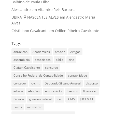
Balbino de Paula Filho
Alessandro
em
Altamiro Reis Barbosa
UBIRATÃ NASCENTES ALVES
em
Alencastro Maria
Alves
Cristhiano Cavalcanti
em
Odilon Ribeiro Cavalcante
Tags
abracicon
Acadêmicos
amacic
Artigos
assembleia
associados
bíblia
cine
Claiton Cavalcante
concurso
Conselho Federal de Contabilidade
contabilidade
contador
crcmt
Deputado Silvano Amaral
discurso
e-book
eleições
empresário
Eventos
financeiro
Galeria
governo federal
icec
ICMS
JUCEMAT
Livros
metaverso