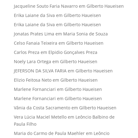
Jacqueline Souto Faria Navarro
em
Gilberto Haueisen
Erika Laiane da Siva
em
Gilberto Haueisen
Erika Laiane da Siva
em
Gilberto Haueisen
Jonatas Prates Lima
em
Maria Sonia de Souza
Celso Fanaia Teixeira
em
Gilberto Haueisen
Carlos Preza
em
Elpidio Gonçalves Preza
Noely Lara Ortega
em
Gilberto Haueisen
JEFERSON DA SILVA FARIA
em
Gilberto Haueisen
Elizio Feitosa Neto
em
Gilberto Haueisen
Marlene Fornanciari
em
Gilberto Haueisen
Marlene Fornanciari
em
Gilberto Haueisen
Vânia da Costa Sacramento
em
Gilberto Haueisen
Vera Lúcia Maciel Metello
em
Leôncio Balbino de
Paula Filho
Maria do Carmo de Paula Maehler
em
Leôncio