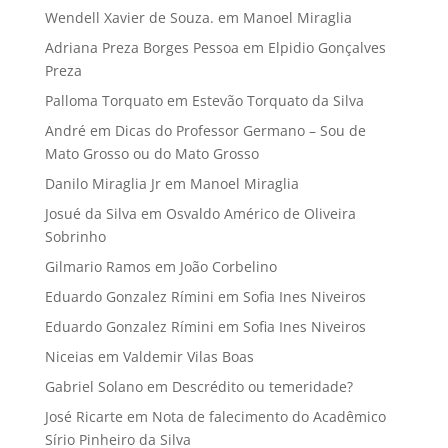
Wendell Xavier de Souza.
em
Manoel Miraglia
Adriana Preza Borges Pessoa
em
Elpidio Gonçalves
Preza
Palloma Torquato
em
Estevão Torquato da Silva
André
em
Dicas do Professor Germano – Sou de
Mato Grosso ou do Mato Grosso
Danilo Miraglia Jr
em
Manoel Miraglia
Josué da Silva
em
Osvaldo Américo de Oliveira
Sobrinho
Gilmario Ramos
em
João Corbelino
Eduardo Gonzalez Rímini
em
Sofia Ines Niveiros
Eduardo Gonzalez Rímini
em
Sofia Ines Niveiros
Niceias
em
Valdemir Vilas Boas
Gabriel Solano
em
Descrédito ou temeridade?
José Ricarte
em
Nota de falecimento do Acadêmico
Sírio Pinheiro da Silva