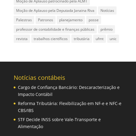
Moção de Aplauso patrocinado pela ALMT
Moção de Aplauso pela Deputada Janaina Riva
Notícias
Palestras
Patronos
planejamento
posse
professor de contabilidade e finanças públicas
prêmio
revista
trabalhos científicos
tributária
ufmt
unic
Notícias contábeis
Cargo de Confiança Bancário: Descaracterização e
Impacto Contábil
Reforma Tributária: Flexibilização em NF-e e NFC-e
CBS/IBS
STF Decide INSS sobre Vale-Transporte e
Alimentação