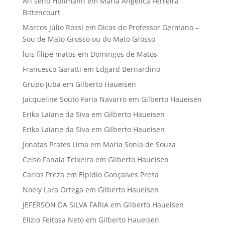
Ari seno Hoffmann
em
Maria Angélica Ferreira
Bittencourt
Marcos Júlio Rossi
em
Dicas do Professor Germano –
Sou de Mato Grosso ou do Mato Grosso
luis filipe matos
em
Domingos de Matos
Francesco Garatti
em
Edgard Bernardino
Grupo Juba
em
Gilberto Haueisen
Jacqueline Souto Faria Navarro
em
Gilberto Haueisen
Erika Laiane da Siva
em
Gilberto Haueisen
Erika Laiane da Siva
em
Gilberto Haueisen
Jonatas Prates Lima
em
Maria Sonia de Souza
Celso Fanaia Teixeira
em
Gilberto Haueisen
Carlos Preza
em
Elpidio Gonçalves Preza
Noely Lara Ortega
em
Gilberto Haueisen
JEFERSON DA SILVA FARIA
em
Gilberto Haueisen
Elizio Feitosa Neto
em
Gilberto Haueisen