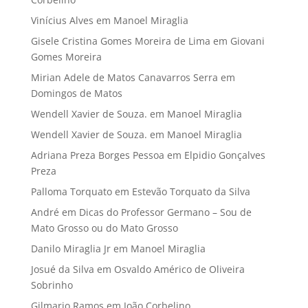
Vinícius Alves
em
Manoel Miraglia
Gisele Cristina Gomes Moreira de Lima
em
Giovani
Gomes Moreira
Mirian Adele de Matos Canavarros Serra
em
Domingos de Matos
Wendell Xavier de Souza.
em
Manoel Miraglia
Wendell Xavier de Souza.
em
Manoel Miraglia
Adriana Preza Borges Pessoa
em
Elpidio Gonçalves
Preza
Palloma Torquato
em
Estevão Torquato da Silva
André
em
Dicas do Professor Germano – Sou de
Mato Grosso ou do Mato Grosso
Danilo Miraglia Jr
em
Manoel Miraglia
Josué da Silva
em
Osvaldo Américo de Oliveira
Sobrinho
Gilmario Ramos
em
João Corbelino