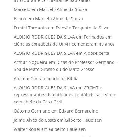
livro durante 26ª Bienal de São Paulo
Marcelo
em
Marcelo Almeida Souza
Bruna
em
Marcelo Almeida Souza
Daniel Torquato
em
Estevão Torquato da Silva
ALOISIO RODRIGUES DA SILVA
em
Formados em
ciências contábeis da UFMT comemoram 40 anos
ALOISIO RODRIGUES DA SILVA
em
A dose certa
Arthur Nogueira
em
Dicas do Professor Germano –
Sou de Mato Grosso ou do Mato Grosso
Ana
em
Contabilidade na Bíblia
ALOISIO RODRIGUES DA SILVA
em
CRCMT e
representantes de entidades contábeis se reúnem
com chefe da Casa Civil
Oátomo Germano
em
Edgard Bernardino
Jaime Alves da Costa
em
Gilberto Haueisen
Walter Ronei
em
Gilberto Haueisen