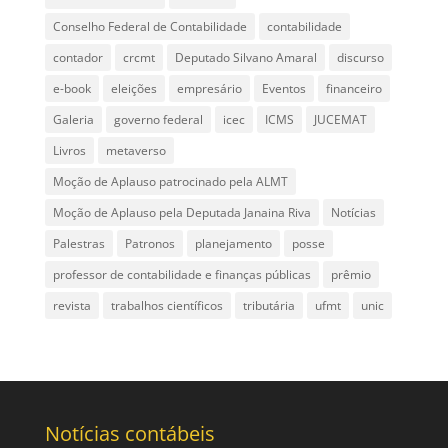
Conselho Federal de Contabilidade
contabilidade
contador
crcmt
Deputado Silvano Amaral
discurso
e-book
eleições
empresário
Eventos
financeiro
Galeria
governo federal
icec
ICMS
JUCEMAT
Livros
metaverso
Moção de Aplauso patrocinado pela ALMT
Moção de Aplauso pela Deputada Janaina Riva
Notícias
Palestras
Patronos
planejamento
posse
professor de contabilidade e finanças públicas
prêmio
revista
trabalhos científicos
tributária
ufmt
unic
Notícias contábeis