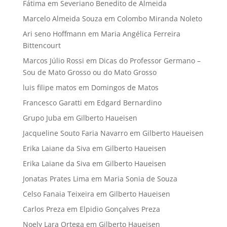
Fátima
em
Severiano Benedito de Almeida
Marcelo Almeida Souza
em
Colombo Miranda Noleto
Ari seno Hoffmann
em
Maria Angélica Ferreira
Bittencourt
Marcos Júlio Rossi
em
Dicas do Professor Germano –
Sou de Mato Grosso ou do Mato Grosso
luis filipe matos
em
Domingos de Matos
Francesco Garatti
em
Edgard Bernardino
Grupo Juba
em
Gilberto Haueisen
Jacqueline Souto Faria Navarro
em
Gilberto Haueisen
Erika Laiane da Siva
em
Gilberto Haueisen
Erika Laiane da Siva
em
Gilberto Haueisen
Jonatas Prates Lima
em
Maria Sonia de Souza
Celso Fanaia Teixeira
em
Gilberto Haueisen
Carlos Preza
em
Elpidio Gonçalves Preza
Noely Lara Ortega
em
Gilberto Haueisen