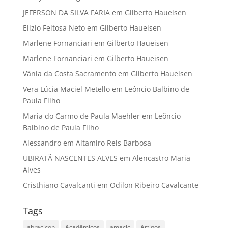
JEFERSON DA SILVA FARIA
em
Gilberto Haueisen
Elizio Feitosa Neto
em
Gilberto Haueisen
Marlene Fornanciari
em
Gilberto Haueisen
Marlene Fornanciari
em
Gilberto Haueisen
Vânia da Costa Sacramento
em
Gilberto Haueisen
Vera Lúcia Maciel Metello
em
Leôncio Balbino de
Paula Filho
Maria do Carmo de Paula Maehler
em
Leôncio
Balbino de Paula Filho
Alessandro
em
Altamiro Reis Barbosa
UBIRATÃ NASCENTES ALVES
em
Alencastro Maria
Alves
Cristhiano Cavalcanti
em
Odilon Ribeiro Cavalcante
Tags
abracicon
Acadêmicos
amacic
Artigos