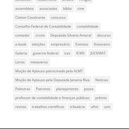
assembleia
associados
bíblia
cine
Claiton Cavalcante
concurso
Conselho Federal de Contabilidade
contabilidade
contador
crcmt
Deputado Silvano Amaral
discurso
e-book
eleições
empresário
Eventos
financeiro
Galeria
governo federal
icec
ICMS
JUCEMAT
Livros
metaverso
Moção de Aplauso patrocinado pela ALMT
Moção de Aplauso pela Deputada Janaina Riva
Notícias
Palestras
Patronos
planejamento
posse
professor de contabilidade e finanças públicas
prêmio
revista
trabalhos científicos
tributária
ufmt
unic