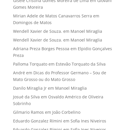
Gisele Cristina Gomes Moreira de Lima
em
Giovani
Gomes Moreira
Mirian Adele de Matos Canavarros Serra
em
Domingos de Matos
Wendell Xavier de Souza.
em
Manoel Miraglia
Wendell Xavier de Souza.
em
Manoel Miraglia
Adriana Preza Borges Pessoa
em
Elpidio Gonçalves
Preza
Palloma Torquato
em
Estevão Torquato da Silva
André
em
Dicas do Professor Germano – Sou de
Mato Grosso ou do Mato Grosso
Danilo Miraglia Jr
em
Manoel Miraglia
Josué da Silva
em
Osvaldo Américo de Oliveira
Sobrinho
Gilmario Ramos
em
João Corbelino
Eduardo Gonzalez Rímini
em
Sofia Ines Niveiros
Eduardo Gonzalez Rímini
em
Sofia Ines Niveiros