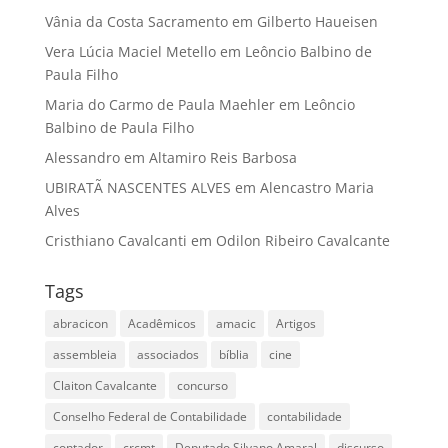
Vânia da Costa Sacramento
em
Gilberto Haueisen
Vera Lúcia Maciel Metello
em
Leôncio Balbino de
Paula Filho
Maria do Carmo de Paula Maehler
em
Leôncio
Balbino de Paula Filho
Alessandro
em
Altamiro Reis Barbosa
UBIRATÃ NASCENTES ALVES
em
Alencastro Maria
Alves
Cristhiano Cavalcanti
em
Odilon Ribeiro Cavalcante
Tags
abracicon
Acadêmicos
amacic
Artigos
assembleia
associados
bíblia
cine
Claiton Cavalcante
concurso
Conselho Federal de Contabilidade
contabilidade
contador
crcmt
Deputado Silvano Amaral
discurso