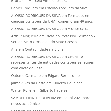
Bruna
em
Marcelo Almeida Souza
Daniel Torquato
em
Estevão Torquato da Silva
ALOISIO RODRIGUES DA SILVA
em
Formados em
ciências contábeis da UFMT comemoram 40 anos
ALOISIO RODRIGUES DA SILVA
em
A dose certa
Arthur Nogueira
em
Dicas do Professor Germano –
Sou de Mato Grosso ou do Mato Grosso
Ana
em
Contabilidade na Bíblia
ALOISIO RODRIGUES DA SILVA
em
CRCMT e
representantes de entidades contábeis se reúnem
com chefe da Casa Civil
Oátomo Germano
em
Edgard Bernardino
Jaime Alves da Costa
em
Gilberto Haueisen
Walter Ronei
em
Gilberto Haueisen
SAMUEL DINIZ DE OLIVEIRA
em
Edital 2021 para
novos acadêmicos
Contabil
em
Agenor Ferreira Leão