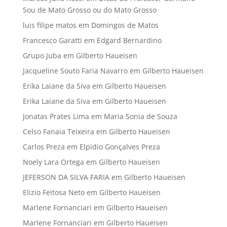
Sou de Mato Grosso ou do Mato Grosso
luis filipe matos
em
Domingos de Matos
Francesco Garatti
em
Edgard Bernardino
Grupo Juba
em
Gilberto Haueisen
Jacqueline Souto Faria Navarro
em
Gilberto Haueisen
Erika Laiane da Siva
em
Gilberto Haueisen
Erika Laiane da Siva
em
Gilberto Haueisen
Jonatas Prates Lima
em
Maria Sonia de Souza
Celso Fanaia Teixeira
em
Gilberto Haueisen
Carlos Preza
em
Elpidio Gonçalves Preza
Noely Lara Ortega
em
Gilberto Haueisen
JEFERSON DA SILVA FARIA
em
Gilberto Haueisen
Elizio Feitosa Neto
em
Gilberto Haueisen
Marlene Fornanciari
em
Gilberto Haueisen
Marlene Fornanciari
em
Gilberto Haueisen