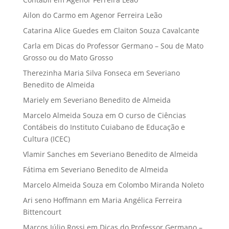
Ailon do Carmo
em
Agenor Ferreira Leão
Catarina Alice Guedes
em
Claiton Souza Cavalcante
Carla
em
Dicas do Professor Germano – Sou de Mato
Grosso ou do Mato Grosso
Therezinha Maria Silva Fonseca
em
Severiano
Benedito de Almeida
Mariely
em
Severiano Benedito de Almeida
Marcelo Almeida Souza
em
O curso de Ciências
Contábeis do Instituto Cuiabano de Educação e
Cultura (ICEC)
Vlamir Sanches
em
Severiano Benedito de Almeida
Fátima
em
Severiano Benedito de Almeida
Marcelo Almeida Souza
em
Colombo Miranda Noleto
Ari seno Hoffmann
em
Maria Angélica Ferreira
Bittencourt
Marcos Júlio Rossi
em
Dicas do Professor Germano –