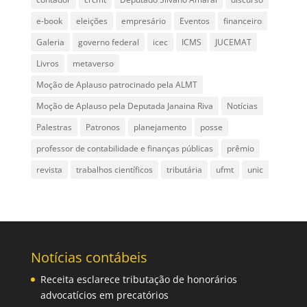
e-book
eleições
empresário
Eventos
financeiro
Galeria
governo federal
icec
ICMS
JUCEMAT
Livros
metaverso
Moção de Aplauso patrocinado pela ALMT
Moção de Aplauso pela Deputada Janaina Riva
Notícias
Palestras
Patronos
planejamento
posse
professor de contabilidade e finanças públicas
prêmio
revista
trabalhos científicos
tributária
ufmt
unic
Notícias contábeis
Receita esclarece tributação de honorários
advocatícios em precatórios