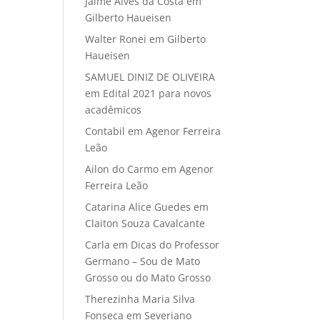
Jaime Alves da Costa
em
Gilberto Haueisen
Walter Ronei
em
Gilberto
Haueisen
SAMUEL DINIZ DE OLIVEIRA
em
Edital 2021 para novos
acadêmicos
Contabil
em
Agenor Ferreira
Leão
Ailon do Carmo
em
Agenor
Ferreira Leão
Catarina Alice Guedes
em
Claiton Souza Cavalcante
Carla
em
Dicas do Professor
Germano – Sou de Mato
Grosso ou do Mato Grosso
Therezinha Maria Silva
Fonseca
em
Severiano