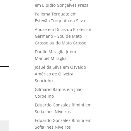
em
Elpidio Gonçalves Preza
Palloma Torquato
em
Estevão Torquato da Silva
André
em
Dicas do Professor
Germano – Sou de Mato
Grosso ou do Mato Grosso
Danilo Miraglia Jr
em
Manoel Miraglia
Josué da Silva
em
Osvaldo
Américo de Oliveira
Sobrinho
Gilmario Ramos
em
João
Corbelino
Eduardo Gonzalez Rímini
em
Sofia Ines Niveiros
Eduardo Gonzalez Rímini
em
Sofia Ines Niveiros