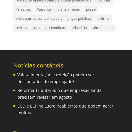
Moção de Aplauso pela Deputada Janaina Riva
Notícias
Palestras
Patronos
planejamento
posse
professor de contabilidade e finanças públicas
prêmio
revista
trabalhos científicos
tributária
ufmt
unic
Notícias contábeis
Vale-alimentação e refeição podem ser
descontados do empregado?
Reforma Tributária: o que empresas ainda
precisam revisar em agosto
ECD e ECF no Lucro Real: erros que podem gerar
multas