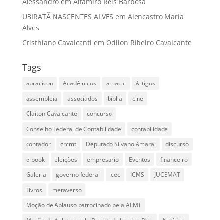
Alessandro
em
Altamiro Reis Barbosa
UBIRATÃ NASCENTES ALVES
em
Alencastro Maria
Alves
Cristhiano Cavalcanti
em
Odilon Ribeiro Cavalcante
Tags
abracicon
Acadêmicos
amacic
Artigos
assembleia
associados
bíblia
cine
Claiton Cavalcante
concurso
Conselho Federal de Contabilidade
contabilidade
contador
crcmt
Deputado Silvano Amaral
discurso
e-book
eleições
empresário
Eventos
financeiro
Galeria
governo federal
icec
ICMS
JUCEMAT
Livros
metaverso
Moção de Aplauso patrocinado pela ALMT