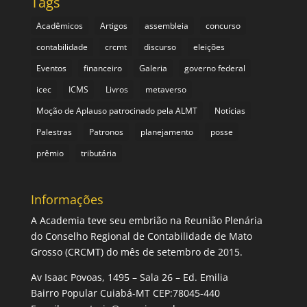
Tags
Acadêmicos
Artigos
assembleia
concurso
contabilidade
crcmt
discurso
eleições
Eventos
financeiro
Galeria
governo federal
icec
ICMS
Livros
metaverso
Moção de Aplauso patrocinado pela ALMT
Notícias
Palestras
Patronos
planejamento
posse
prêmio
tributária
Informações
A Academia teve seu embrião na Reunião Plenária
do Conselho Regional de Contabilidade de Mato
Grosso (CRCMT) do mês de setembro de 2015.
Av Isaac Povoas, 1495 – Sala 26 – Ed. Emilia
Bairro Popular Cuiabá-MT CEP:78045-440