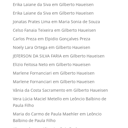
Erika Laiane da Siva
em
Gilberto Haueisen
Erika Laiane da Siva
em
Gilberto Haueisen
Jonatas Prates Lima
em
Maria Sonia de Souza
Celso Fanaia Teixeira
em
Gilberto Haueisen
Carlos Preza
em
Elpidio Gonçalves Preza
Noely Lara Ortega
em
Gilberto Haueisen
JEFERSON DA SILVA FARIA
em
Gilberto Haueisen
Elizio Feitosa Neto
em
Gilberto Haueisen
Marlene Fornanciari
em
Gilberto Haueisen
Marlene Fornanciari
em
Gilberto Haueisen
Vânia da Costa Sacramento
em
Gilberto Haueisen
Vera Lúcia Maciel Metello
em
Leôncio Balbino de
Paula Filho
Maria do Carmo de Paula Maehler
em
Leôncio
Balbino de Paula Filho