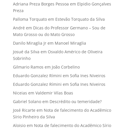
Adriana Preza Borges Pessoa
em
Elpidio Gonçalves
Preza
Palloma Torquato
em
Estevão Torquato da Silva
André
em
Dicas do Professor Germano – Sou de
Mato Grosso ou do Mato Grosso
Danilo Miraglia Jr
em
Manoel Miraglia
Josué da Silva
em
Osvaldo Américo de Oliveira
Sobrinho
Gilmario Ramos
em
João Corbelino
Eduardo Gonzalez Rímini
em
Sofia Ines Niveiros
Eduardo Gonzalez Rímini
em
Sofia Ines Niveiros
Niceias
em
Valdemir Vilas Boas
Gabriel Solano
em
Descrédito ou temeridade?
José Ricarte
em
Nota de falecimento do Acadêmico
Sírio Pinheiro da Silva
Aloisio
em
Nota de falecimento do Acadêmico Sírio