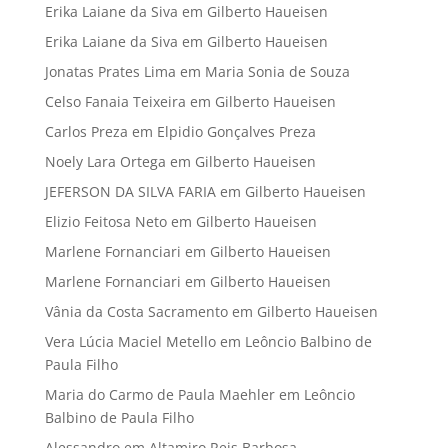
Erika Laiane da Siva
em
Gilberto Haueisen
Erika Laiane da Siva
em
Gilberto Haueisen
Jonatas Prates Lima
em
Maria Sonia de Souza
Celso Fanaia Teixeira
em
Gilberto Haueisen
Carlos Preza
em
Elpidio Gonçalves Preza
Noely Lara Ortega
em
Gilberto Haueisen
JEFERSON DA SILVA FARIA
em
Gilberto Haueisen
Elizio Feitosa Neto
em
Gilberto Haueisen
Marlene Fornanciari
em
Gilberto Haueisen
Marlene Fornanciari
em
Gilberto Haueisen
Vânia da Costa Sacramento
em
Gilberto Haueisen
Vera Lúcia Maciel Metello
em
Leôncio Balbino de
Paula Filho
Maria do Carmo de Paula Maehler
em
Leôncio
Balbino de Paula Filho
Alessandro
em
Altamiro Reis Barbosa