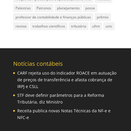
Palestras
Patronos
planejamento
posse
professor de contabilidade e finanças públicas
prêmio
revista
trabalhos científicos
tributária
ufmt
unic
Notícias contábeis
CARF rejeita uso do indicador ROACE em autuação
de preços de transferência e afasta cobrança de
IRPJ e CSLL
STF deve definir parâmetros para a Reforma
Tributária, diz Ministro
Receita publica novas Notas Técnicas da NF-e e
NFC-e