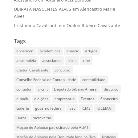
UBIRATÃ NASCENTES ALVES
em
Alencastro Maria
Alves
Cristhiano Cavalcanti
em
Odilon Ribeiro Cavalcante
Tags
abracicon
Acadêmicos
amacic
Artigos
assembleia
associados
bíblia
cine
Claiton Cavalcante
concurso
Conselho Federal de Contabilidade
contabilidade
contador
crcmt
Deputado Silvano Amaral
discurso
e-book
eleições
empresário
Eventos
financeiro
Galeria
governo federal
icec
ICMS
JUCEMAT
Livros
metaverso
Moção de Aplauso patrocinado pela ALMT
Moção de Aplauso pela Deputada Janaina Riva
Notícias