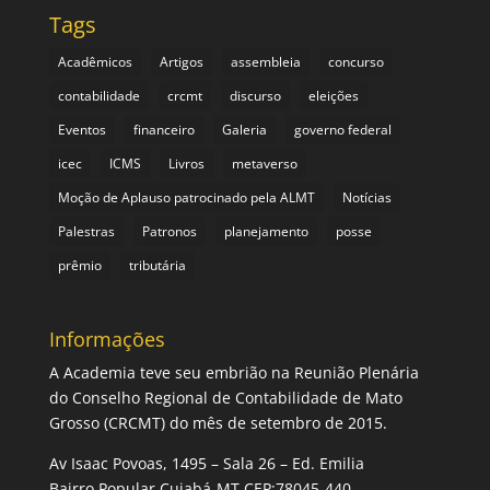
Tags
Acadêmicos
Artigos
assembleia
concurso
contabilidade
crcmt
discurso
eleições
Eventos
financeiro
Galeria
governo federal
icec
ICMS
Livros
metaverso
Moção de Aplauso patrocinado pela ALMT
Notícias
Palestras
Patronos
planejamento
posse
prêmio
tributária
Informações
A Academia teve seu embrião na Reunião Plenária
do Conselho Regional de Contabilidade de Mato
Grosso (CRCMT) do mês de setembro de 2015.
Av Isaac Povoas, 1495 – Sala 26 – Ed. Emilia
Bairro Popular Cuiabá-MT CEP:78045-440