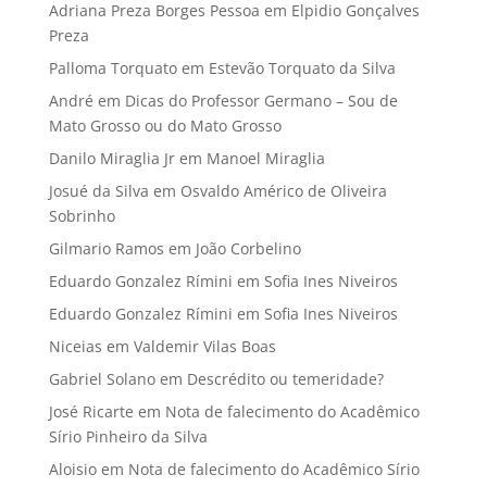
Adriana Preza Borges Pessoa
em
Elpidio Gonçalves
Preza
Palloma Torquato
em
Estevão Torquato da Silva
André
em
Dicas do Professor Germano – Sou de
Mato Grosso ou do Mato Grosso
Danilo Miraglia Jr
em
Manoel Miraglia
Josué da Silva
em
Osvaldo Américo de Oliveira
Sobrinho
Gilmario Ramos
em
João Corbelino
Eduardo Gonzalez Rímini
em
Sofia Ines Niveiros
Eduardo Gonzalez Rímini
em
Sofia Ines Niveiros
Niceias
em
Valdemir Vilas Boas
Gabriel Solano
em
Descrédito ou temeridade?
José Ricarte
em
Nota de falecimento do Acadêmico
Sírio Pinheiro da Silva
Aloisio
em
Nota de falecimento do Acadêmico Sírio