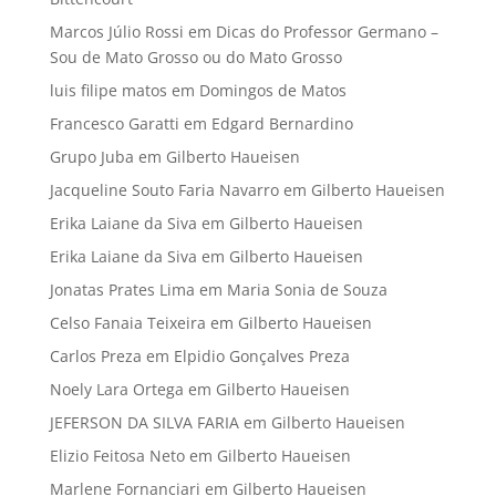
Marcos Júlio Rossi
em
Dicas do Professor Germano –
Sou de Mato Grosso ou do Mato Grosso
luis filipe matos
em
Domingos de Matos
Francesco Garatti
em
Edgard Bernardino
Grupo Juba
em
Gilberto Haueisen
Jacqueline Souto Faria Navarro
em
Gilberto Haueisen
Erika Laiane da Siva
em
Gilberto Haueisen
Erika Laiane da Siva
em
Gilberto Haueisen
Jonatas Prates Lima
em
Maria Sonia de Souza
Celso Fanaia Teixeira
em
Gilberto Haueisen
Carlos Preza
em
Elpidio Gonçalves Preza
Noely Lara Ortega
em
Gilberto Haueisen
JEFERSON DA SILVA FARIA
em
Gilberto Haueisen
Elizio Feitosa Neto
em
Gilberto Haueisen
Marlene Fornanciari
em
Gilberto Haueisen