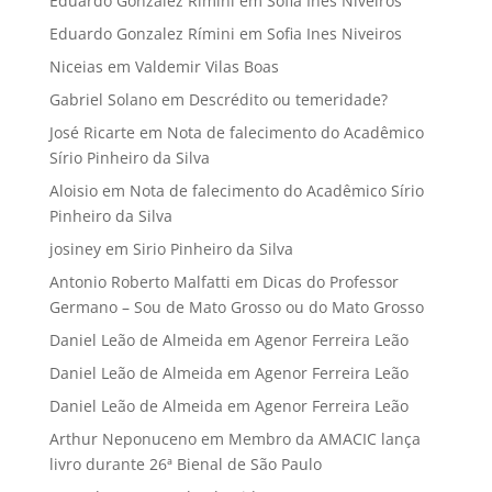
Eduardo Gonzalez Rímini
em
Sofia Ines Niveiros
Eduardo Gonzalez Rímini
em
Sofia Ines Niveiros
Niceias
em
Valdemir Vilas Boas
Gabriel Solano
em
Descrédito ou temeridade?
José Ricarte
em
Nota de falecimento do Acadêmico
Sírio Pinheiro da Silva
Aloisio
em
Nota de falecimento do Acadêmico Sírio
Pinheiro da Silva
josiney
em
Sirio Pinheiro da Silva
Antonio Roberto Malfatti
em
Dicas do Professor
Germano – Sou de Mato Grosso ou do Mato Grosso
Daniel Leão de Almeida
em
Agenor Ferreira Leão
Daniel Leão de Almeida
em
Agenor Ferreira Leão
Daniel Leão de Almeida
em
Agenor Ferreira Leão
Arthur Neponuceno
em
Membro da AMACIC lança
livro durante 26ª Bienal de São Paulo