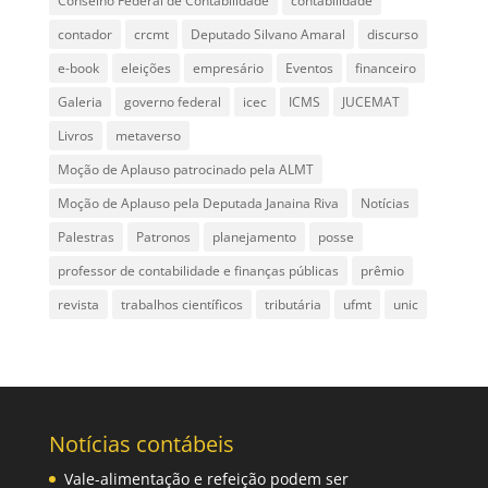
Conselho Federal de Contabilidade
contabilidade
contador
crcmt
Deputado Silvano Amaral
discurso
e-book
eleições
empresário
Eventos
financeiro
Galeria
governo federal
icec
ICMS
JUCEMAT
Livros
metaverso
Moção de Aplauso patrocinado pela ALMT
Moção de Aplauso pela Deputada Janaina Riva
Notícias
Palestras
Patronos
planejamento
posse
professor de contabilidade e finanças públicas
prêmio
revista
trabalhos científicos
tributária
ufmt
unic
Notícias contábeis
Vale-alimentação e refeição podem ser