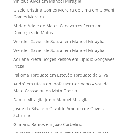
Vinícius Alves
em
Manoel Miraglia
Gisele Cristina Gomes Moreira de Lima
em
Giovani
Gomes Moreira
Mirian Adele de Matos Canavarros Serra
em
Domingos de Matos
Wendell Xavier de Souza.
em
Manoel Miraglia
Wendell Xavier de Souza.
em
Manoel Miraglia
Adriana Preza Borges Pessoa
em
Elpidio Gonçalves
Preza
Palloma Torquato
em
Estevão Torquato da Silva
André
em
Dicas do Professor Germano – Sou de
Mato Grosso ou do Mato Grosso
Danilo Miraglia Jr
em
Manoel Miraglia
Josué da Silva
em
Osvaldo Américo de Oliveira
Sobrinho
Gilmario Ramos
em
João Corbelino