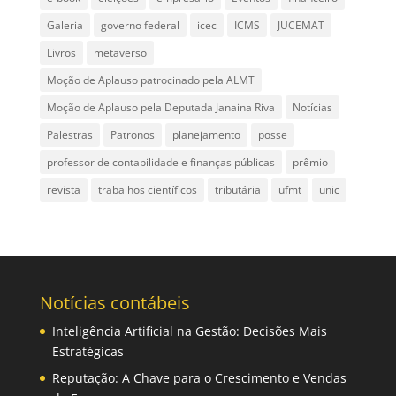
Galeria
governo federal
icec
ICMS
JUCEMAT
Livros
metaverso
Moção de Aplauso patrocinado pela ALMT
Moção de Aplauso pela Deputada Janaina Riva
Notícias
Palestras
Patronos
planejamento
posse
professor de contabilidade e finanças públicas
prêmio
revista
trabalhos científicos
tributária
ufmt
unic
Notícias contábeis
Inteligência Artificial na Gestão: Decisões Mais
Estratégicas
Reputação: A Chave para o Crescimento e Vendas