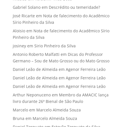
Gabriel Solano
em
Descrédito ou temeridade?
José Ricarte
em
Nota de falecimento do Acadêmico
Sírio Pinheiro da Silva
Aloisio
em
Nota de falecimento do Acadêmico Sírio
Pinheiro da Silva
josiney
em
Sirio Pinheiro da Silva
Antonio Roberto Malfatti
em
Dicas do Professor
Germano – Sou de Mato Grosso ou do Mato Grosso
Daniel Leão de Almeida
em
Agenor Ferreira Leão
Daniel Leão de Almeida
em
Agenor Ferreira Leão
Daniel Leão de Almeida
em
Agenor Ferreira Leão
Arthur Neponuceno
em
Membro da AMACIC lança
livro durante 26ª Bienal de São Paulo
Marcelo
em
Marcelo Almeida Souza
Bruna
em
Marcelo Almeida Souza
Daniel Torquato
em
Estevão Torquato da Silva