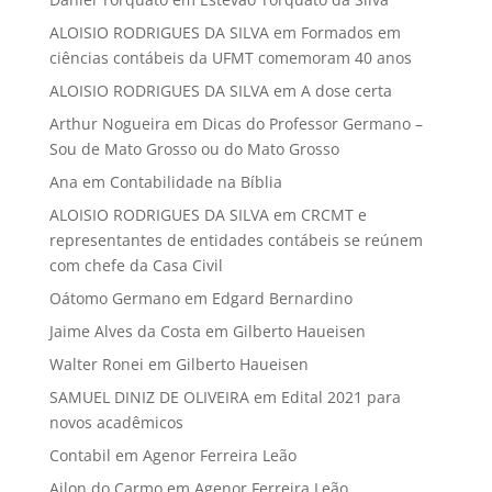
ALOISIO RODRIGUES DA SILVA
em
Formados em
ciências contábeis da UFMT comemoram 40 anos
ALOISIO RODRIGUES DA SILVA
em
A dose certa
Arthur Nogueira
em
Dicas do Professor Germano –
Sou de Mato Grosso ou do Mato Grosso
Ana
em
Contabilidade na Bíblia
ALOISIO RODRIGUES DA SILVA
em
CRCMT e
representantes de entidades contábeis se reúnem
com chefe da Casa Civil
Oátomo Germano
em
Edgard Bernardino
Jaime Alves da Costa
em
Gilberto Haueisen
Walter Ronei
em
Gilberto Haueisen
SAMUEL DINIZ DE OLIVEIRA
em
Edital 2021 para
novos acadêmicos
Contabil
em
Agenor Ferreira Leão
Ailon do Carmo
em
Agenor Ferreira Leão