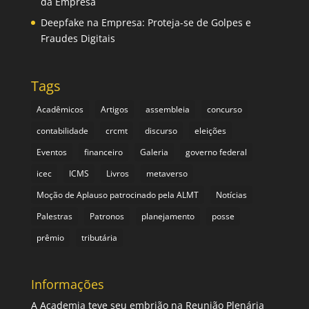
da Empresa
Deepfake na Empresa: Proteja-se de Golpes e
Fraudes Digitais
Tags
Acadêmicos
Artigos
assembleia
concurso
contabilidade
crcmt
discurso
eleições
Eventos
financeiro
Galeria
governo federal
icec
ICMS
Livros
metaverso
Moção de Aplauso patrocinado pela ALMT
Notícias
Palestras
Patronos
planejamento
posse
prêmio
tributária
Informações
A Academia teve seu embrião na Reunião Plenária