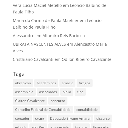
Vera Lúcia Maciel Metello
em
Leôncio Balbino de
Paula Filho
Maria do Carmo de Paula Maehler
em
Leôncio
Balbino de Paula Filho
Alessandro
em
Altamiro Reis Barbosa
UBIRATÃ NASCENTES ALVES
em
Alencastro Maria
Alves
Cristhiano Cavalcanti
em
Odilon Ribeiro Cavalcante
Tags
abracicon
Acadêmicos
amacic
Artigos
assembleia
associados
bíblia
cine
Claiton Cavalcante
concurso
Conselho Federal de Contabilidade
contabilidade
contador
crcmt
Deputado Silvano Amaral
discurso
e-book
eleições
empresário
Eventos
financeiro