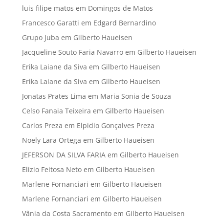
luis filipe matos
em
Domingos de Matos
Francesco Garatti
em
Edgard Bernardino
Grupo Juba
em
Gilberto Haueisen
Jacqueline Souto Faria Navarro
em
Gilberto Haueisen
Erika Laiane da Siva
em
Gilberto Haueisen
Erika Laiane da Siva
em
Gilberto Haueisen
Jonatas Prates Lima
em
Maria Sonia de Souza
Celso Fanaia Teixeira
em
Gilberto Haueisen
Carlos Preza
em
Elpidio Gonçalves Preza
Noely Lara Ortega
em
Gilberto Haueisen
JEFERSON DA SILVA FARIA
em
Gilberto Haueisen
Elizio Feitosa Neto
em
Gilberto Haueisen
Marlene Fornanciari
em
Gilberto Haueisen
Marlene Fornanciari
em
Gilberto Haueisen
Vânia da Costa Sacramento
em
Gilberto Haueisen