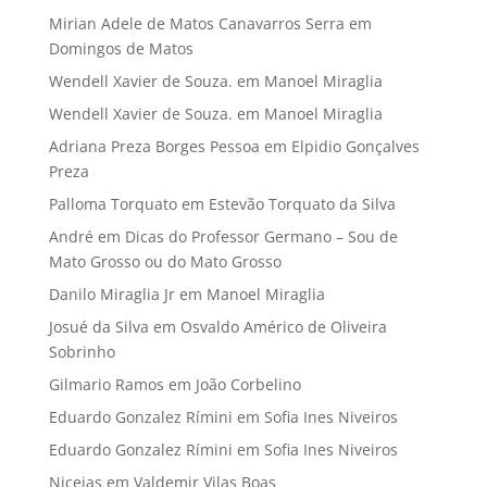
Mirian Adele de Matos Canavarros Serra
em
Domingos de Matos
Wendell Xavier de Souza.
em
Manoel Miraglia
Wendell Xavier de Souza.
em
Manoel Miraglia
Adriana Preza Borges Pessoa
em
Elpidio Gonçalves
Preza
Palloma Torquato
em
Estevão Torquato da Silva
André
em
Dicas do Professor Germano – Sou de
Mato Grosso ou do Mato Grosso
Danilo Miraglia Jr
em
Manoel Miraglia
Josué da Silva
em
Osvaldo Américo de Oliveira
Sobrinho
Gilmario Ramos
em
João Corbelino
Eduardo Gonzalez Rímini
em
Sofia Ines Niveiros
Eduardo Gonzalez Rímini
em
Sofia Ines Niveiros
Niceias
em
Valdemir Vilas Boas