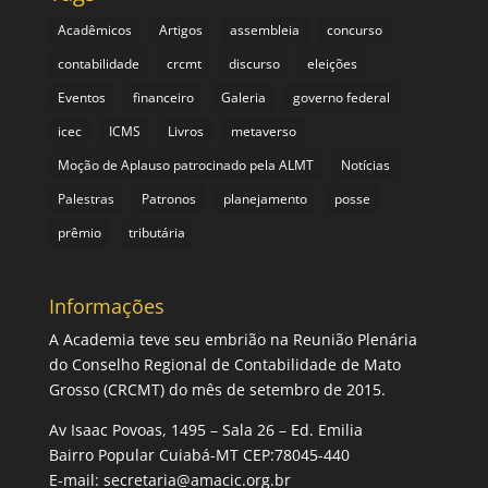
Acadêmicos
Artigos
assembleia
concurso
contabilidade
crcmt
discurso
eleições
Eventos
financeiro
Galeria
governo federal
icec
ICMS
Livros
metaverso
Moção de Aplauso patrocinado pela ALMT
Notícias
Palestras
Patronos
planejamento
posse
prêmio
tributária
Informações
A Academia teve seu embrião na Reunião Plenária
do Conselho Regional de Contabilidade de Mato
Grosso (CRCMT) do mês de setembro de 2015.
Av Isaac Povoas, 1495 – Sala 26 – Ed. Emilia
Bairro Popular Cuiabá-MT CEP:78045-440
E-mail:
secretaria@amacic.org.br