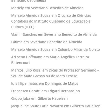
Benedito de Almeida
Mariely
em
Severiano Benedito de Almeida
Marcelo Almeida Souza
em
O curso de Ciências
Contábeis do Instituto Cuiabano de Educação e
Cultura (ICEC)
Vlamir Sanches
em
Severiano Benedito de Almeida
Fátima
em
Severiano Benedito de Almeida
Marcelo Almeida Souza
em
Colombo Miranda Noleto
Ari seno Hoffmann
em
Maria Angélica Ferreira
Bittencourt
Marcos Júlio Rossi
em
Dicas do Professor Germano –
Sou de Mato Grosso ou do Mato Grosso
luis filipe matos
em
Domingos de Matos
Francesco Garatti
em
Edgard Bernardino
Grupo Juba
em
Gilberto Haueisen
Jacqueline Souto Faria Navarro
em
Gilberto Haueisen