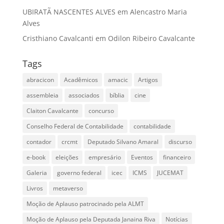
UBIRATÃ NASCENTES ALVES
em
Alencastro Maria
Alves
Cristhiano Cavalcanti
em
Odilon Ribeiro Cavalcante
Tags
abracicon
Acadêmicos
amacic
Artigos
assembleia
associados
bíblia
cine
Claiton Cavalcante
concurso
Conselho Federal de Contabilidade
contabilidade
contador
crcmt
Deputado Silvano Amaral
discurso
e-book
eleições
empresário
Eventos
financeiro
Galeria
governo federal
icec
ICMS
JUCEMAT
Livros
metaverso
Moção de Aplauso patrocinado pela ALMT
Moção de Aplauso pela Deputada Janaina Riva
Notícias