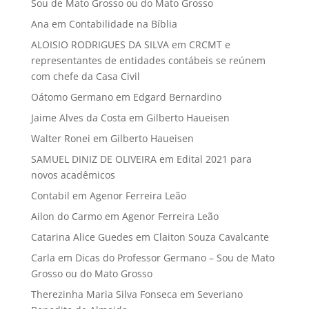
Sou de Mato Grosso ou do Mato Grosso
Ana
em
Contabilidade na Bíblia
ALOISIO RODRIGUES DA SILVA
em
CRCMT e
representantes de entidades contábeis se reúnem
com chefe da Casa Civil
Oátomo Germano
em
Edgard Bernardino
Jaime Alves da Costa
em
Gilberto Haueisen
Walter Ronei
em
Gilberto Haueisen
SAMUEL DINIZ DE OLIVEIRA
em
Edital 2021 para
novos acadêmicos
Contabil
em
Agenor Ferreira Leão
Ailon do Carmo
em
Agenor Ferreira Leão
Catarina Alice Guedes
em
Claiton Souza Cavalcante
Carla
em
Dicas do Professor Germano – Sou de Mato
Grosso ou do Mato Grosso
Therezinha Maria Silva Fonseca
em
Severiano