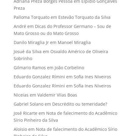
Adriana Preza Borges Pessoa
em
Elpidio Gonçalves
Preza
Palloma Torquato
em
Estevão Torquato da Silva
André
em
Dicas do Professor Germano – Sou de
Mato Grosso ou do Mato Grosso
Danilo Miraglia Jr
em
Manoel Miraglia
Josué da Silva
em
Osvaldo Américo de Oliveira
Sobrinho
Gilmario Ramos
em
João Corbelino
Eduardo Gonzalez Rímini
em
Sofia Ines Niveiros
Eduardo Gonzalez Rímini
em
Sofia Ines Niveiros
Niceias
em
Valdemir Vilas Boas
Gabriel Solano
em
Descrédito ou temeridade?
José Ricarte
em
Nota de falecimento do Acadêmico
Sírio Pinheiro da Silva
Aloisio
em
Nota de falecimento do Acadêmico Sírio