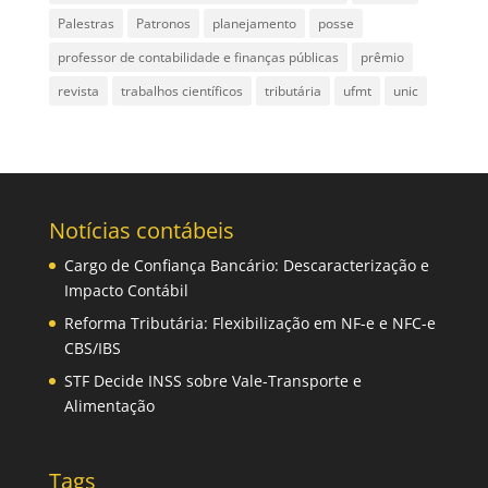
Palestras
Patronos
planejamento
posse
professor de contabilidade e finanças públicas
prêmio
revista
trabalhos científicos
tributária
ufmt
unic
Notícias contábeis
Cargo de Confiança Bancário: Descaracterização e
Impacto Contábil
Reforma Tributária: Flexibilização em NF-e e NFC-e
CBS/IBS
STF Decide INSS sobre Vale-Transporte e
Alimentação
Tags