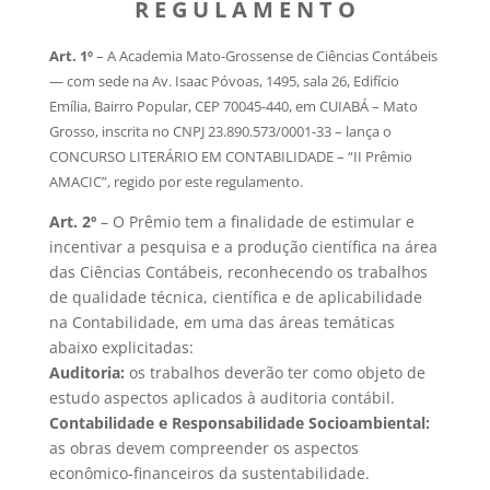
R E G U L A M E N T O
Art. 1º
– A Academia Mato-Grossense de Ciências Contábeis
— com sede na Av. Isaac Póvoas, 1495, sala 26, Edifício
Emília, Bairro Popular, CEP 70045-440, em CUIABÁ – Mato
Grosso, inscrita no CNPJ 23.890.573/0001-33 – lança o
CONCURSO LITERÁRIO EM CONTABILIDADE – “II Prêmio
AMACIC”, regido por este regulamento.
Art. 2º
– O Prêmio tem a finalidade de estimular e
incentivar a pesquisa e a produção científica na área
das Ciências Contábeis, reconhecendo os trabalhos
de qualidade técnica, científica e de aplicabilidade
na Contabilidade, em uma das áreas temáticas
abaixo explicitadas:
Auditoria:
os trabalhos deverão ter como objeto de
estudo aspectos aplicados à auditoria contábil.
Contabilidade e Responsabilidade Socioambiental:
as obras devem compreender os aspectos
econômico-financeiros da sustentabilidade.