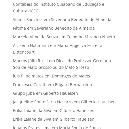
Contábeis do Instituto Cuiabano de Educação e
Cultura (ICEC)
Vlamir Sanches
em
Severiano Benedito de Almeida
Fátima
em
Severiano Benedito de Almeida
Marcelo Almeida Souza
em
Colombo Miranda Noleto
Ari seno Hoffmann
em
Maria Angélica Ferreira
Bittencourt
Marcos Júlio Rossi
em
Dicas do Professor Germano –
Sou de Mato Grosso ou do Mato Grosso
luis filipe matos
em
Domingos de Matos
Francesco Garatti
em
Edgard Bernardino
Grupo Juba
em
Gilberto Haueisen
Jacqueline Souto Faria Navarro
em
Gilberto Haueisen
Erika Laiane da Siva
em
Gilberto Haueisen
Erika Laiane da Siva
em
Gilberto Haueisen
Jonatas Prates Lima
em
Maria Sonia de Souza