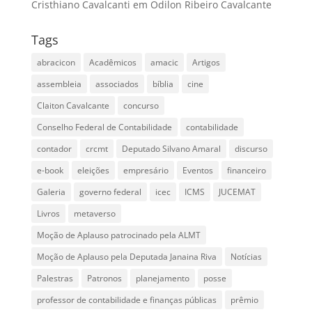
Cristhiano Cavalcanti
em
Odilon Ribeiro Cavalcante
Tags
abracicon
Acadêmicos
amacic
Artigos
assembleia
associados
bíblia
cine
Claiton Cavalcante
concurso
Conselho Federal de Contabilidade
contabilidade
contador
crcmt
Deputado Silvano Amaral
discurso
e-book
eleições
empresário
Eventos
financeiro
Galeria
governo federal
icec
ICMS
JUCEMAT
Livros
metaverso
Moção de Aplauso patrocinado pela ALMT
Moção de Aplauso pela Deputada Janaina Riva
Notícias
Palestras
Patronos
planejamento
posse
professor de contabilidade e finanças públicas
prêmio