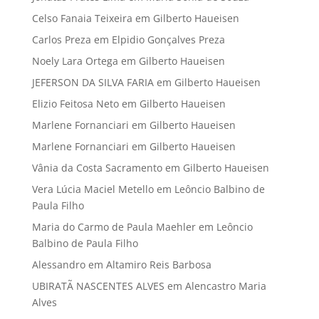
Celso Fanaia Teixeira
em
Gilberto Haueisen
Carlos Preza
em
Elpidio Gonçalves Preza
Noely Lara Ortega
em
Gilberto Haueisen
JEFERSON DA SILVA FARIA
em
Gilberto Haueisen
Elizio Feitosa Neto
em
Gilberto Haueisen
Marlene Fornanciari
em
Gilberto Haueisen
Marlene Fornanciari
em
Gilberto Haueisen
Vânia da Costa Sacramento
em
Gilberto Haueisen
Vera Lúcia Maciel Metello
em
Leôncio Balbino de
Paula Filho
Maria do Carmo de Paula Maehler
em
Leôncio
Balbino de Paula Filho
Alessandro
em
Altamiro Reis Barbosa
UBIRATÃ NASCENTES ALVES
em
Alencastro Maria
Alves