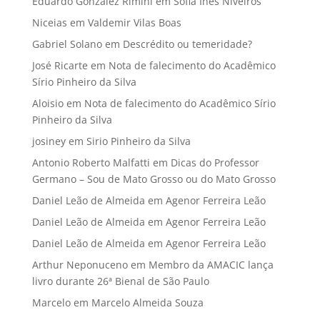
Eduardo Gonzalez Rímini
em
Sofia Ines Niveiros
Niceias
em
Valdemir Vilas Boas
Gabriel Solano
em
Descrédito ou temeridade?
José Ricarte
em
Nota de falecimento do Acadêmico
Sírio Pinheiro da Silva
Aloisio
em
Nota de falecimento do Acadêmico Sírio
Pinheiro da Silva
josiney
em
Sirio Pinheiro da Silva
Antonio Roberto Malfatti
em
Dicas do Professor
Germano – Sou de Mato Grosso ou do Mato Grosso
Daniel Leão de Almeida
em
Agenor Ferreira Leão
Daniel Leão de Almeida
em
Agenor Ferreira Leão
Daniel Leão de Almeida
em
Agenor Ferreira Leão
Arthur Neponuceno
em
Membro da AMACIC lança
livro durante 26ª Bienal de São Paulo
Marcelo
em
Marcelo Almeida Souza