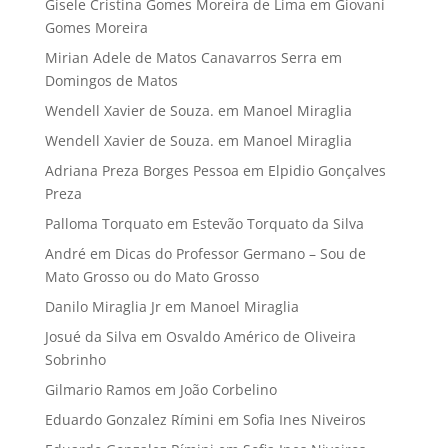
Gisele Cristina Gomes Moreira de Lima
em
Giovani
Gomes Moreira
Mirian Adele de Matos Canavarros Serra
em
Domingos de Matos
Wendell Xavier de Souza.
em
Manoel Miraglia
Wendell Xavier de Souza.
em
Manoel Miraglia
Adriana Preza Borges Pessoa
em
Elpidio Gonçalves
Preza
Palloma Torquato
em
Estevão Torquato da Silva
André
em
Dicas do Professor Germano – Sou de
Mato Grosso ou do Mato Grosso
Danilo Miraglia Jr
em
Manoel Miraglia
Josué da Silva
em
Osvaldo Américo de Oliveira
Sobrinho
Gilmario Ramos
em
João Corbelino
Eduardo Gonzalez Rímini
em
Sofia Ines Niveiros