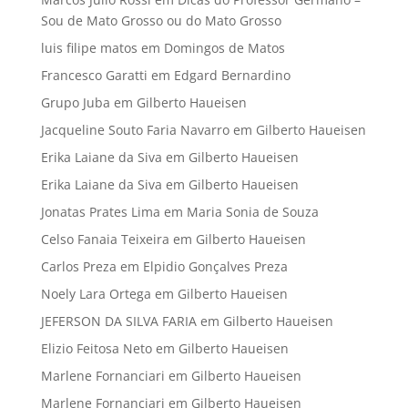
Sou de Mato Grosso ou do Mato Grosso
luis filipe matos
em
Domingos de Matos
Francesco Garatti
em
Edgard Bernardino
Grupo Juba
em
Gilberto Haueisen
Jacqueline Souto Faria Navarro
em
Gilberto Haueisen
Erika Laiane da Siva
em
Gilberto Haueisen
Erika Laiane da Siva
em
Gilberto Haueisen
Jonatas Prates Lima
em
Maria Sonia de Souza
Celso Fanaia Teixeira
em
Gilberto Haueisen
Carlos Preza
em
Elpidio Gonçalves Preza
Noely Lara Ortega
em
Gilberto Haueisen
JEFERSON DA SILVA FARIA
em
Gilberto Haueisen
Elizio Feitosa Neto
em
Gilberto Haueisen
Marlene Fornanciari
em
Gilberto Haueisen
Marlene Fornanciari
em
Gilberto Haueisen