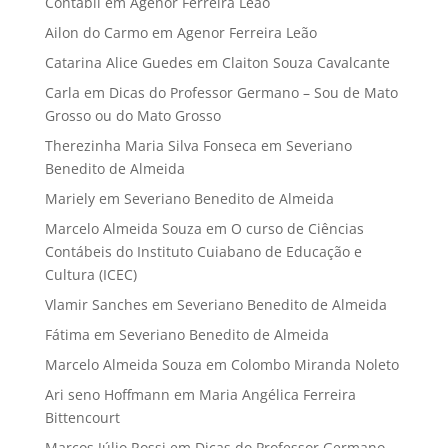
Contabil
em
Agenor Ferreira Leão
Ailon do Carmo
em
Agenor Ferreira Leão
Catarina Alice Guedes
em
Claiton Souza Cavalcante
Carla
em
Dicas do Professor Germano – Sou de Mato
Grosso ou do Mato Grosso
Therezinha Maria Silva Fonseca
em
Severiano
Benedito de Almeida
Mariely
em
Severiano Benedito de Almeida
Marcelo Almeida Souza
em
O curso de Ciências
Contábeis do Instituto Cuiabano de Educação e
Cultura (ICEC)
Vlamir Sanches
em
Severiano Benedito de Almeida
Fátima
em
Severiano Benedito de Almeida
Marcelo Almeida Souza
em
Colombo Miranda Noleto
Ari seno Hoffmann
em
Maria Angélica Ferreira
Bittencourt
Marcos Júlio Rossi
em
Dicas do Professor Germano –