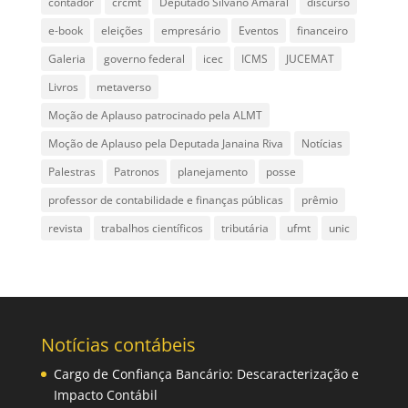
contador
crcmt
Deputado Silvano Amaral
discurso
e-book
eleições
empresário
Eventos
financeiro
Galeria
governo federal
icec
ICMS
JUCEMAT
Livros
metaverso
Moção de Aplauso patrocinado pela ALMT
Moção de Aplauso pela Deputada Janaina Riva
Notícias
Palestras
Patronos
planejamento
posse
professor de contabilidade e finanças públicas
prêmio
revista
trabalhos científicos
tributária
ufmt
unic
Notícias contábeis
Cargo de Confiança Bancário: Descaracterização e
Impacto Contábil