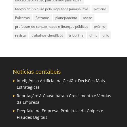
Moção de Aplauso patrocinado pela ALMT
Moção de Aplauso pela Deputada Janaina Riva
Notícias
Palestras
Patronos
planejamento
posse
professor de contabilidade e finanças públicas
prêmio
revista
trabalhos científicos
tributária
ufmt
unic
Notícias contábeis
Inteligência Artificial na Gestão: Decisões Mais
Estratégicas
Reputação: A Chave para o Crescimento e Vendas
da Empresa
Deepfake na Empresa: Proteja-se de Golpes e
Fraudes Digitais