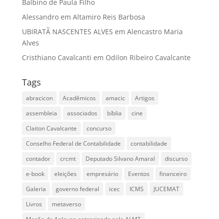
Balbino de Paula Filho
Alessandro
em
Altamiro Reis Barbosa
UBIRATÃ NASCENTES ALVES
em
Alencastro Maria
Alves
Cristhiano Cavalcanti
em
Odilon Ribeiro Cavalcante
Tags
abracicon
Acadêmicos
amacic
Artigos
assembleia
associados
bíblia
cine
Claiton Cavalcante
concurso
Conselho Federal de Contabilidade
contabilidade
contador
crcmt
Deputado Silvano Amaral
discurso
e-book
eleições
empresário
Eventos
financeiro
Galeria
governo federal
icec
ICMS
JUCEMAT
Livros
metaverso