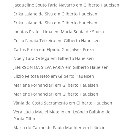
Jacqueline Souto Faria Navarro
em
Gilberto Haueisen
Erika Laiane da Siva
em
Gilberto Haueisen
Erika Laiane da Siva
em
Gilberto Haueisen
Jonatas Prates Lima
em
Maria Sonia de Souza
Celso Fanaia Teixeira
em
Gilberto Haueisen
Carlos Preza
em
Elpidio Gonçalves Preza
Noely Lara Ortega
em
Gilberto Haueisen
JEFERSON DA SILVA FARIA
em
Gilberto Haueisen
Elizio Feitosa Neto
em
Gilberto Haueisen
Marlene Fornanciari
em
Gilberto Haueisen
Marlene Fornanciari
em
Gilberto Haueisen
Vânia da Costa Sacramento
em
Gilberto Haueisen
Vera Lúcia Maciel Metello
em
Leôncio Balbino de
Paula Filho
Maria do Carmo de Paula Maehler
em
Leôncio