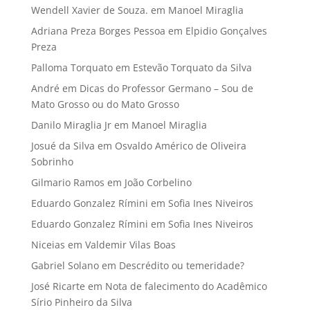
Wendell Xavier de Souza.
em
Manoel Miraglia
Adriana Preza Borges Pessoa
em
Elpidio Gonçalves
Preza
Palloma Torquato
em
Estevão Torquato da Silva
André
em
Dicas do Professor Germano – Sou de
Mato Grosso ou do Mato Grosso
Danilo Miraglia Jr
em
Manoel Miraglia
Josué da Silva
em
Osvaldo Américo de Oliveira
Sobrinho
Gilmario Ramos
em
João Corbelino
Eduardo Gonzalez Rímini
em
Sofia Ines Niveiros
Eduardo Gonzalez Rímini
em
Sofia Ines Niveiros
Niceias
em
Valdemir Vilas Boas
Gabriel Solano
em
Descrédito ou temeridade?
José Ricarte
em
Nota de falecimento do Acadêmico
Sírio Pinheiro da Silva